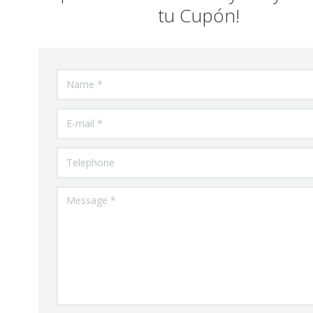
tu Cupón!
Name *
E-mail *
Telephone
Message *